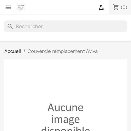
shopping_cart


(0)
search
Accueil
Couvercle remplacement Aviva