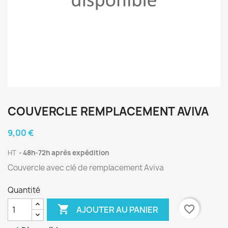
COUVERCLE REMPLACEMENT AVIVA
9,00 €
HT
48h-72h après expédition
Couvercle avec clé de remplacement Aviva
Quantité

favorite_border
AJOUTER AU PANIER