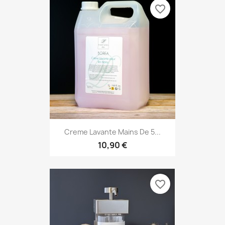
favorite_border
Creme Lavante Mains De 5...
10,90 €
favorite_border