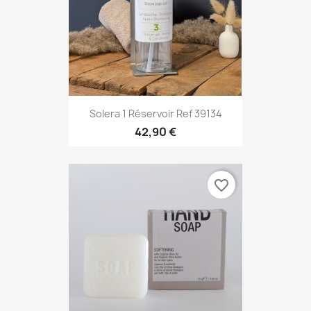
Solera 1 Réservoir Ref 39134
42,90 €
favorite_border