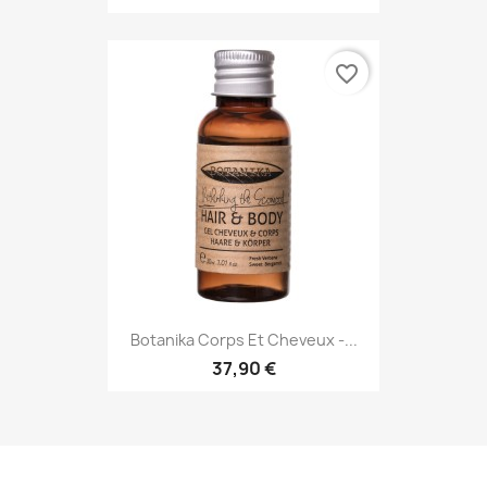
favorite_border
Botanika Corps Et Cheveux -...
37,90 €