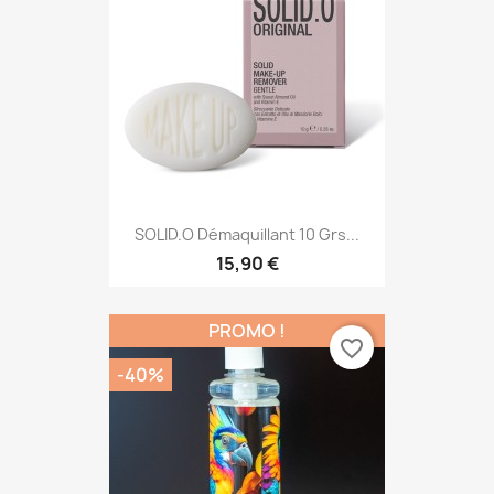
SOLID.O Démaquillant 10 Grs...
15,90 €
PROMO !
favorite_border
-40%