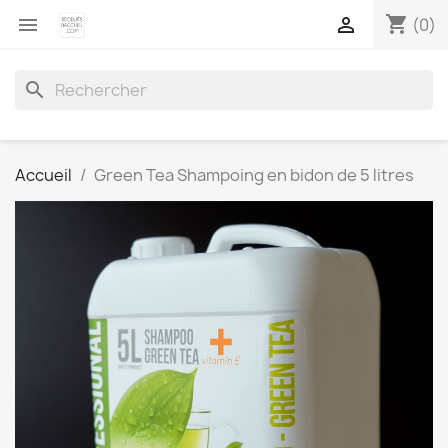
shopping_cart


(0)
search
Accueil
Green Tea Shampoing en bidon de 5 litres