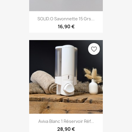
SOLID.O Savonnette 15 Grs...
16,90 €
favorite_border
Aviva Blanc 1 Réservoir Réf...
28,90 €