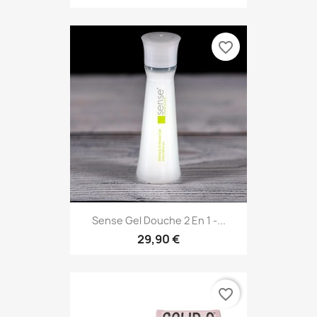
favorite_border
Sense Gel Douche 2 En 1 -...
29,90 €
favorite_border