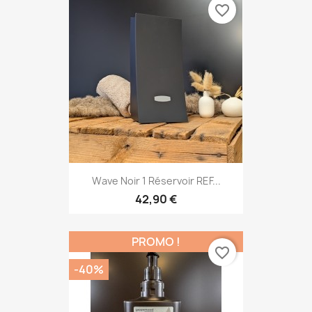
favorite_border
Wave Noir 1 Réservoir REF...
42,90 €
PROMO !
favorite_border
-40%