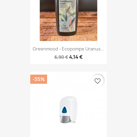
Greenmood - Ecopompe Uranus...
4,14 €
6,90 €
-35%
favorite_border