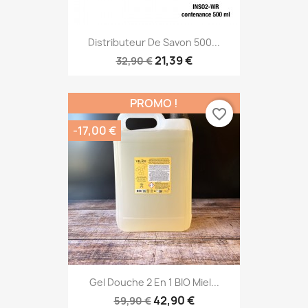
Distributeur De Savon 500...
21,39 €
32,90 €
PROMO !
favorite_border
-17,00 €
Gel Douche 2 En 1 BIO Miel...
42,90 €
59,90 €