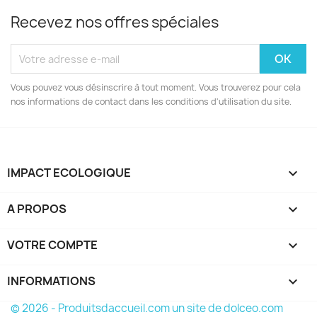
Recevez nos offres spéciales
Vous pouvez vous désinscrire à tout moment. Vous trouverez pour cela
nos informations de contact dans les conditions d'utilisation du site.
IMPACT ECOLOGIQUE

A PROPOS

VOTRE COMPTE

INFORMATIONS
keyboard_arrow_down
© 2026 - Produitsdaccueil.com un site de dolceo.com