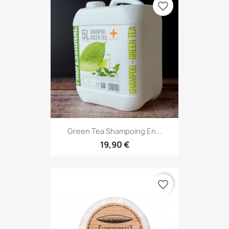
favorite_border
Green Tea Shampoing En...
19,90 €
favorite_border