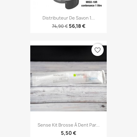
Distributeur De Savon 1...
56,18 €
74,90 €
favorite_border
Sense Kit Brosse À Dent Par...
5,50 €