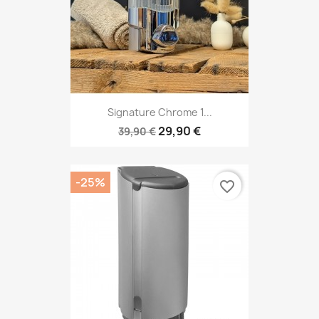
Signature Chrome 1...
29,90 €
39,90 €
-25%
favorite_border