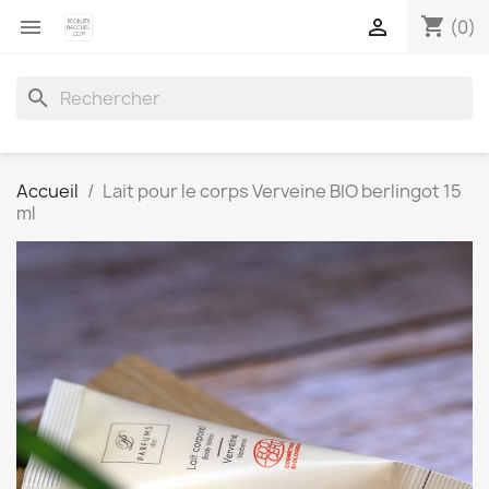
shopping_cart


(0)
search
Accueil
Lait pour le corps Verveine BIO berlingot 15
ml