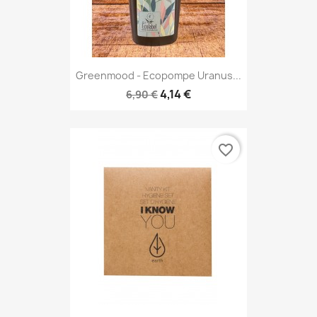
Greenmood - Ecopompe Uranus...
4,14 €
6,90 €
favorite_border