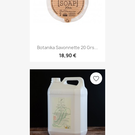
Botanika Savonnette 20 Grs...
18,90 €
favorite_border