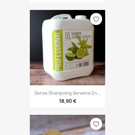
favorite_border
Sense Shampoing Verveine En...
18,90 €
favorite_border