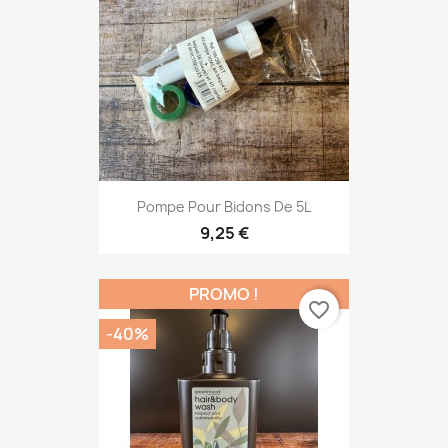
Pompe Pour Bidons De 5L
9,25 €
PROMO !
favorite_border
-40%