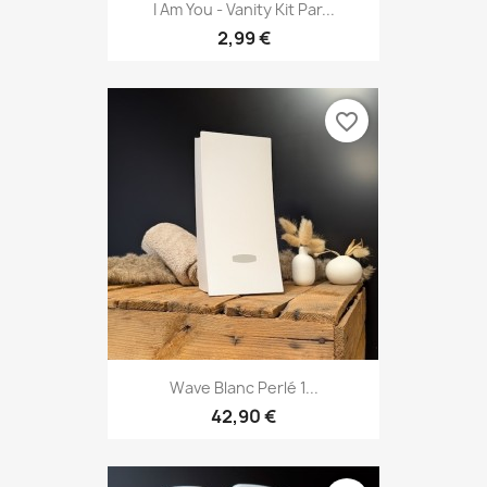
I Am You - Vanity Kit Par...
2,99 €
favorite_border
Wave Blanc Perlé 1...
42,90 €