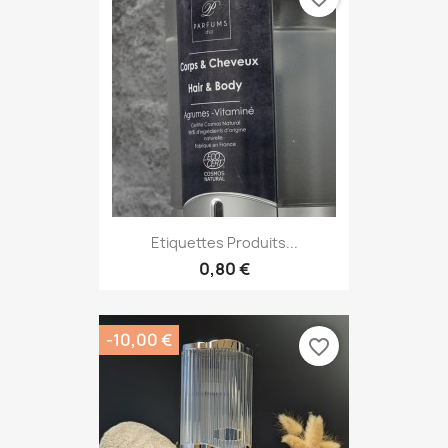
Etiquettes Produits...
0,80 €
-10,00 €
favorite_border