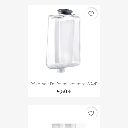
favorite_border
Réservoir De Remplacement WAVE
9,50 €
favorite_border