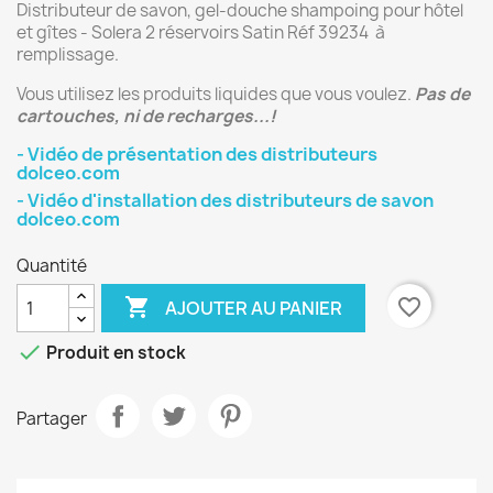
Distributeur de savon, gel-douche shampoing pour hôtel
et gîtes - Solera 2 réservoirs Satin Réf 39234 à
remplissage.
Vous utilisez les produits liquides que vous voulez.
Pas de
cartouches, ni de recharges...!
- Vidéo de présentation des distributeurs
dolceo.com
- Vidéo d'installation des distributeurs de savon
dolceo.com
Quantité

favorite_border
AJOUTER AU PANIER

Produit en stock
Partager