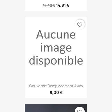
14,81 €
17,42 €
favorite_border
Couvercle Remplacement Aviva
9,00 €
favorite_border