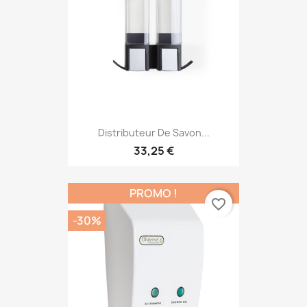
Distributeur De Savon...
33,25 €
PROMO !
favorite_border
-30%