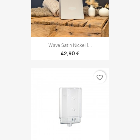
Wave Satin Nickel 1...
42,90 €
favorite_border