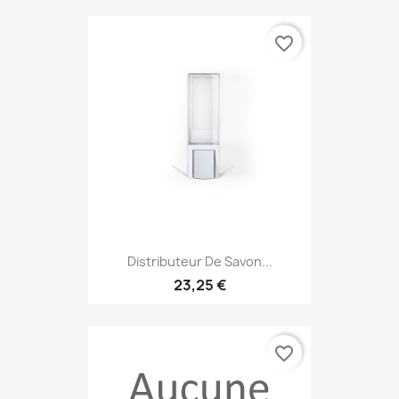
favorite_border
Distributeur De Savon...
23,25 €
favorite_border