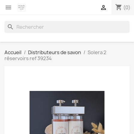
shopping_cart


(0)
search
Accueil
Distributeurs de savon
Solera 2
réservoirs ref 39234