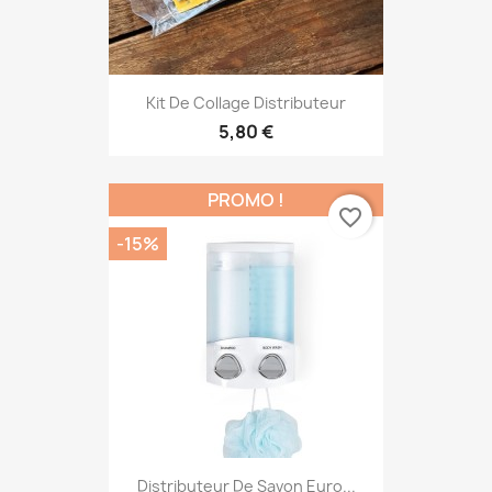
Kit De Collage Distributeur
5,80 €
PROMO !
favorite_border
-15%
Distributeur De Savon Euro...