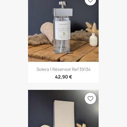
Solera 1 Réservoir Ref 39134
42,90 €
favorite_border