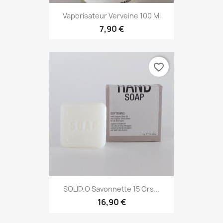
Vaporisateur Verveine 100 Ml
7,90 €
favorite_border
SOLID.O Savonnette 15 Grs...
16,90 €