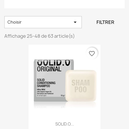

FILTRER
Choisir
Affichage 25-48 de 63 article(s)
favorite_border
SOLID.O...