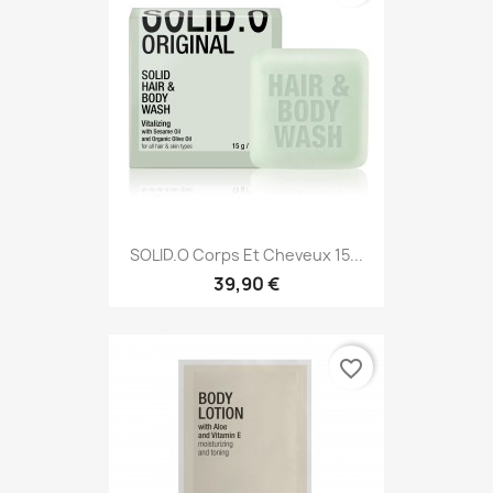
SOLID.O Corps Et Cheveux 15...
39,90 €
favorite_border