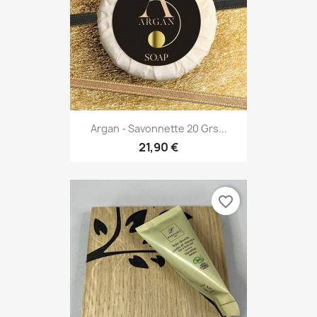
Argan - Savonnette 20 Grs...
21,90 €
favorite_border