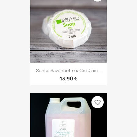
Sense Savonnette 4 Cm Diam...
13,90 €
favorite_border