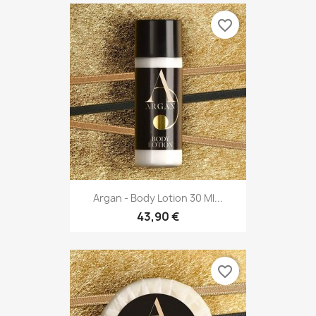
favorite_border
Argan - Body Lotion 30 Ml...
43,90 €
favorite_border