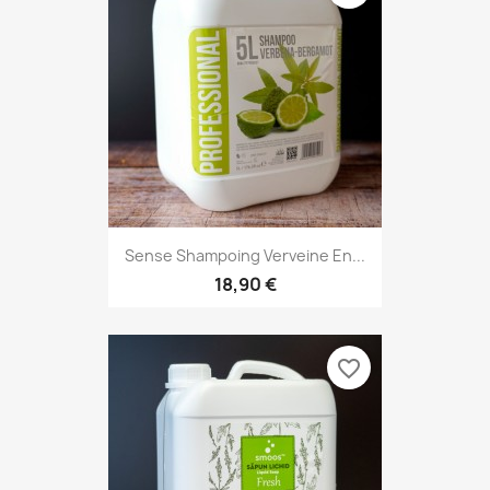
Sense Shampoing Verveine En...
18,90 €
favorite_border