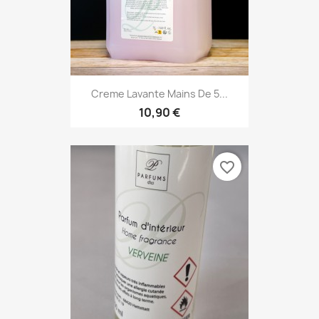
Creme Lavante Mains De 5...
10,90 €
favorite_border