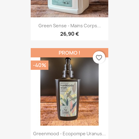
Green Sense - Mains Corps...
26,90 €
PROMO !
favorite_border
-40%
Greenmood - Ecopompe Uranus...