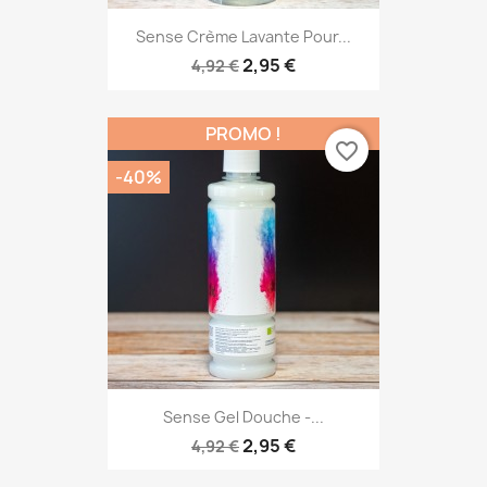
Sense Crème Lavante Pour...
2,95 €
4,92 €
PROMO !
favorite_border
-40%
Sense Gel Douche -...
2,95 €
4,92 €