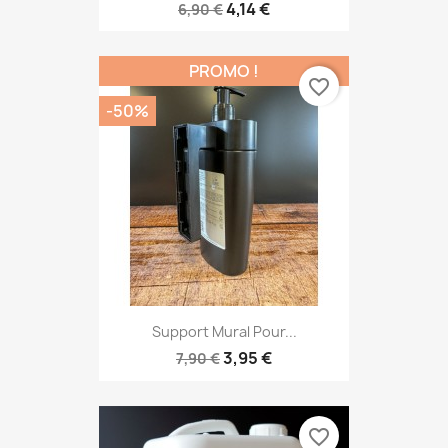
4,14 €
6,90 €
PROMO !
favorite_border
-50%
Support Mural Pour...
3,95 €
7,90 €
favorite_border