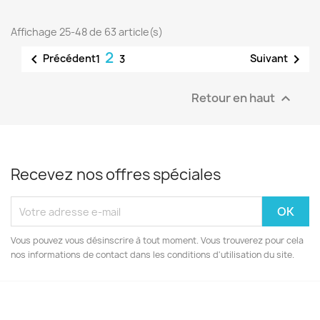
Affichage 25-48 de 63 article(s)
2


Précédent
Suivant
1
3
Retour en haut

Recevez nos offres spéciales
Vous pouvez vous désinscrire à tout moment. Vous trouverez pour cela
nos informations de contact dans les conditions d'utilisation du site.