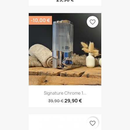
-10,00 €
favorite_border
Signature Chrome 1...
29,90 €
39,90 €
favorite_border