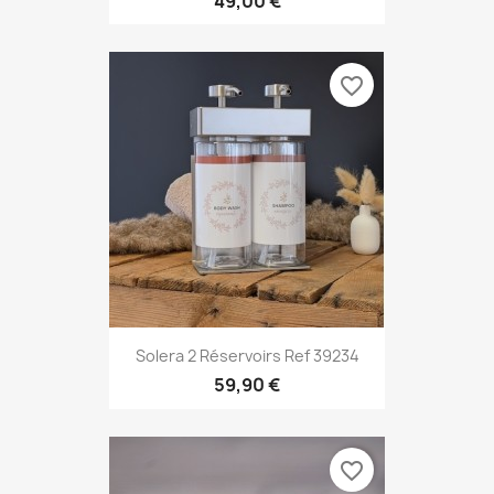
49,00 €
favorite_border
Solera 2 Réservoirs Ref 39234
59,90 €
favorite_border