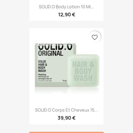
SOLID.O Body Lotion 10 Ml...
12,90 €
favorite_border
SOLID.O Corps Et Cheveux 15...
39,90 €