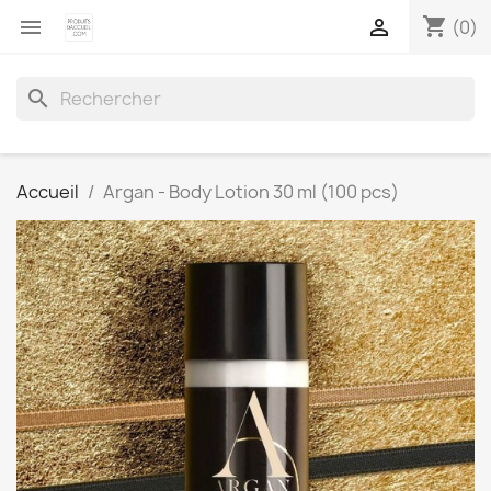
shopping_cart


(0)
search
Accueil
Argan - Body Lotion 30 ml (100 pcs)