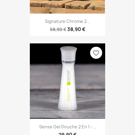
Signature Chrome 2...
38,90 €
58,90 €
favorite_border
Sense Gel Douche 2 En 1 -...
29,90 €