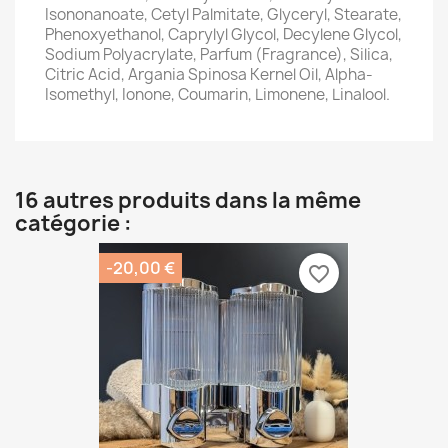
Isononanoate, Cetyl Palmitate, Glyceryl, Stearate,
Phenoxyethanol, Caprylyl Glycol, Decylene Glycol,
Sodium Polyacrylate, Parfum (Fragrance), Silica,
Citric Acid, Argania Spinosa Kernel Oil, Alpha-
Isomethyl, Ionone, Coumarin, Limonene, Linalool.
16 autres produits dans la même
catégorie :
-20,00 €
favorite_border