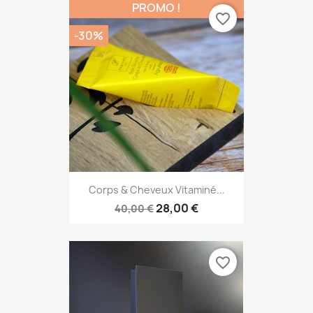
PROMO !
favorite_border
-30%
Corps & Cheveux Vitaminé...
28,00 €
40,00 €
favorite_border