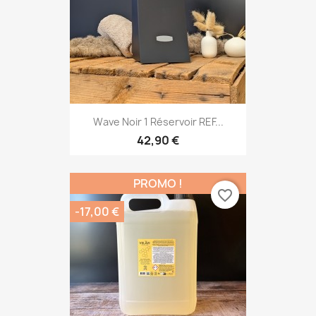
Wave Noir 1 Réservoir REF...
42,90 €
PROMO !
favorite_border
-17,00 €