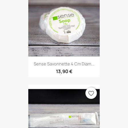
Sense Savonnette 4 Cm Diam...
13,90 €
favorite_border