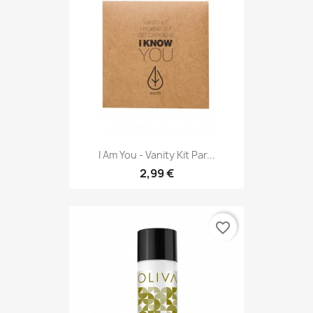
I Am You - Vanity Kit Par...
2,99 €
favorite_border