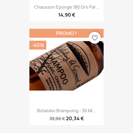
Chausson Eponge 180 Grs Par...
14,90 €
PROMO !
favorite_border
-40%
Botanika Shampoing - 30 Ml...
20,34 €
33,90 €