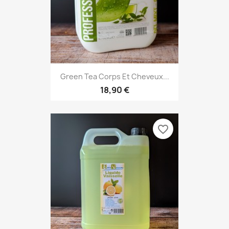
Green Tea Corps Et Cheveux...
18,90 €
favorite_border