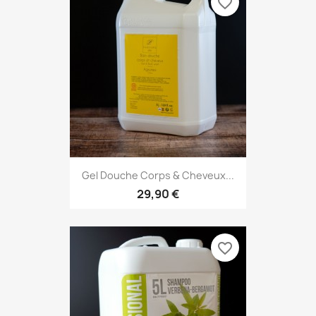
favorite_border
Gel Douche Corps & Cheveux...
29,90 €
favorite_border