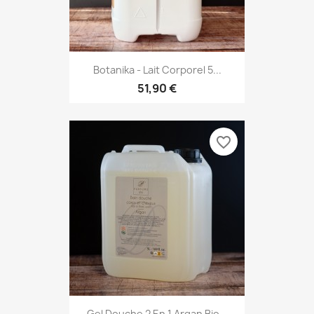
Botanika - Lait Corporel 5...
51,90 €
favorite_border
Gel Douche 2 En 1 Argan Bio...