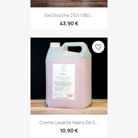
Gel Douche 2 En 1 BIO...
43,90 €
favorite_border
Creme Lavante Mains De 5...
10,90 €