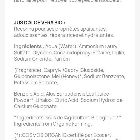
naturalité pour nettoyer votre peau en douceur.
JUS D’ALOE VERA BIO :
Reconnu pour ses propriétés apaisantes,
adoucissantes, réparatrices et hydratantes.
Ingrédients
: Aqua (Water), Ammonium Lauryl
Sulfate, Glycerin, Cocamidopropyl Betaine, Inulin,
Sodium Chloride, Parfum
(Fragrance), Caprylyl/Capryl Glucoside,
Gluconolactone, Mel (Honey)*, Sodium Benzoate,
Potassium Sorbate,
Benzoic Acid, Aloe Barbadensis Leaf Juice
Powder*, Linalool, Citric Acid, Sodium Hydroxide,
Calcium Gluconate.
* Ingrédients issus de l’Agriculture Biologique / *
Ingredients from Organic Farming.
(*):COSMOS ORGANIC certifié par Ecocert