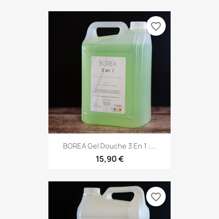
favorite_border
BOREA Gel Douche 3 En 1 :...
15,90 €
favorite_border