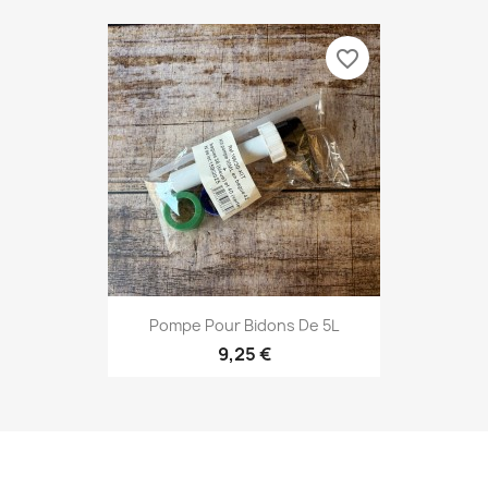
favorite_border
Pompe Pour Bidons De 5L
9,25 €