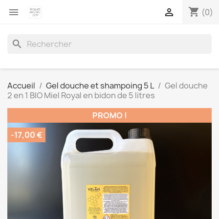
shopping_cart


(0)
search
Accueil
Gel douche et shampoing 5 L
Gel douche
2 en 1 BIO Miel Royal en bidon de 5 litres
PROMO !
-17,00 €