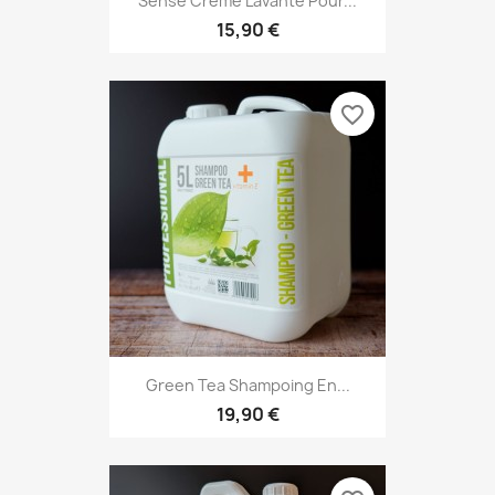
Sense Crème Lavante Pour...
15,90 €
favorite_border
Green Tea Shampoing En...
19,90 €