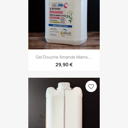
Gel Douche Amande Mains,...
29,90 €
favorite_border