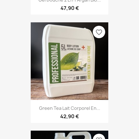
47,90 €
favorite_border
Green Tea Lait Corporel En...
42,90 €