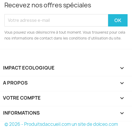
Recevez nos offres spéciales
Vous pouvez vous désinscrire à tout moment. Vous trouverez pour cela
nos informations de contact dans les conditions d'utilisation du site.
IMPACT ECOLOGIQUE

A PROPOS

VOTRE COMPTE

INFORMATIONS
keyboard_arrow_down
© 2026 - Produitsdaccueil.com un site de dolceo.com