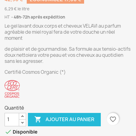
6,29 € le litre
HT
48h-72h après expédition
Le gel lavant doux corps et cheveux VELAVI au parfum
agréable de miel royal fera de votre douche un réel
moment
de plaisir et de gourmandise. Sa formule aux tensio-actifs
doux nettoiera votre peau et vos cheveux au quotidien
sans les agresser.
Certifié Cosmos Organic (*)
Quantité

favorite_border
AJOUTER AU PANIER

Disponible