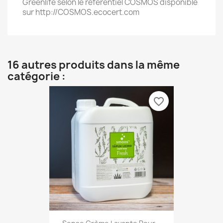
Greenlife selon le référentiel COSMOS disponible
sur http://COSMOS.ecocert.com
16 autres produits dans la même
catégorie :
favorite_border