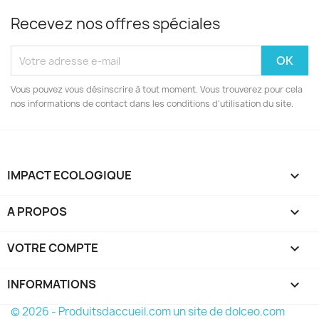
Recevez nos offres spéciales
Vous pouvez vous désinscrire à tout moment. Vous trouverez pour cela
nos informations de contact dans les conditions d'utilisation du site.
IMPACT ECOLOGIQUE

A PROPOS

VOTRE COMPTE

INFORMATIONS
keyboard_arrow_down
© 2026 - Produitsdaccueil.com un site de dolceo.com