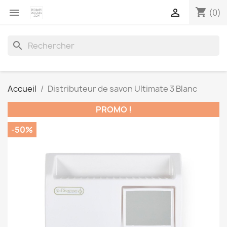
shopping_cart


(0)
search
Accueil
Distributeur de savon Ultimate 3 Blanc
PROMO !
-50%